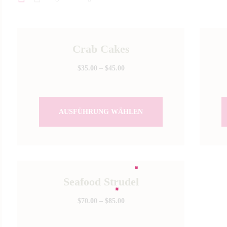
Crab Cakes
$
35.00
–
$
45.00
AUSFÜHRUNG WÄHLEN
Seafood Strudel
$
70.00
–
$
85.00