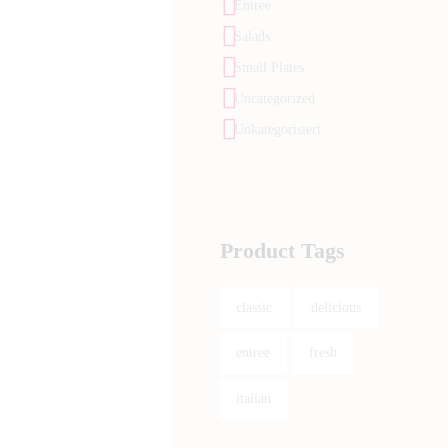
Entree
Salads
Small Plates
Uncategorized
Unkategorisiert
Product Tags
classic
delicious
entree
fresh
italian