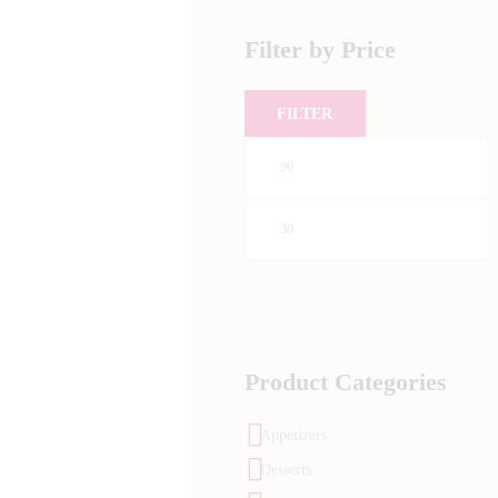
Filter by Price
FILTER
Min.
Max.
Preis
Preis
Product Categories
Appetizers
Desserts